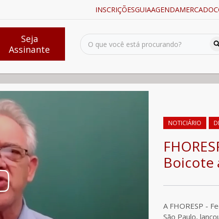
INSCRIÇÕES
GUIA
AGENDA
MERCADO
C
Seja
Assinante
oicote ao iFood
NOTICIÁRIO
D
FHORESP
Boicote 
A FHORESP - Fed
São Paulo, lanç