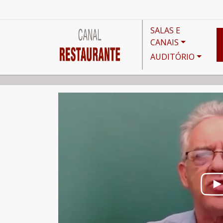
SALAS E
CANAIS
AUDITÓRIO
Canais
Noticiário
FHORESP lança Campanha de B