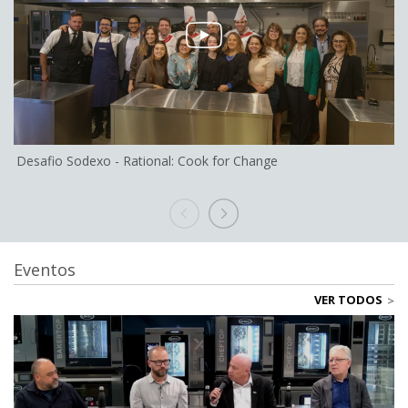
Desafio Sodexo - Rational: Cook for Change
A
t
Eventos
VER TODOS