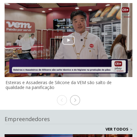
Esteiras e Assadeiras de Silicone da VEM são salto de
E
qualidade na panificação
S
Empreendedores
VER TODOS