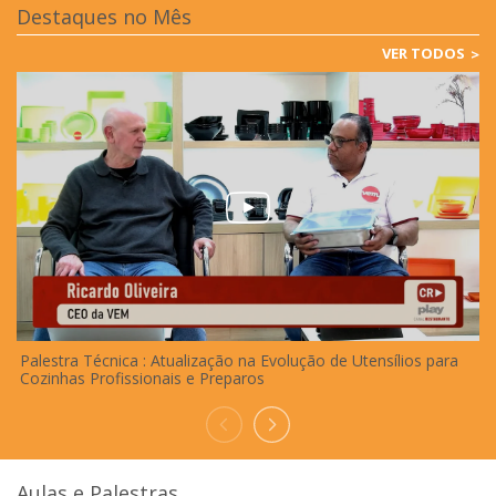
Destaques no Mês
VER TODOS
Palestra Técnica : Atualização na Evolução de Utensílios para
D
Cozinhas Profissionais e Preparos
Aulas e Palestras