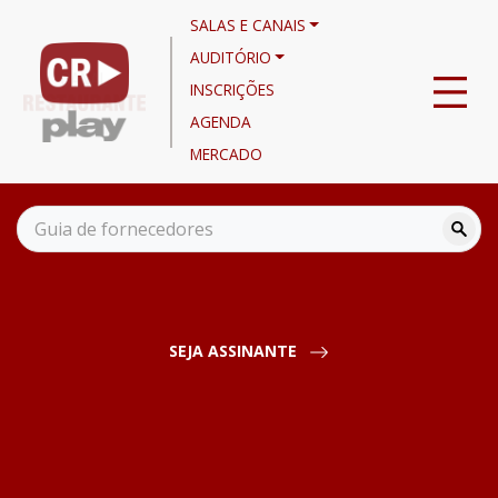
SALAS E CANAIS
AUDITÓRIO
INSCRIÇÕES
AGENDA
MERCADO
Canais
Noticiário
Fhoresp e CNTur atuam na Comissão da Reforma Tributária do
Senado em favor de hotéis e restaurantes
SEJA ASSINANTE