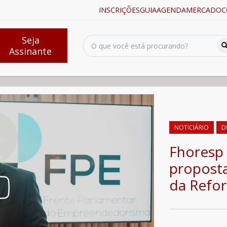
INSCRIÇÕES
GUIA
AGENDA
MERCADO
C
Seja
Assinante
om propostas para regulamentação da Reforma Tributária
NOTICIÁRIO
D
Fhoresp
propost
da Refor