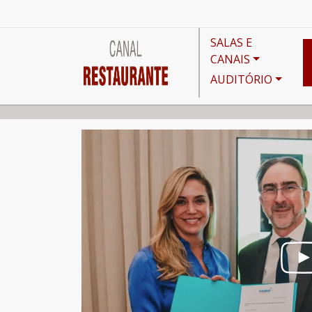
SALAS E
CANAIS
AUDITÓRIO
Canais
Noticiário
Fhoresp apresenta parecer c