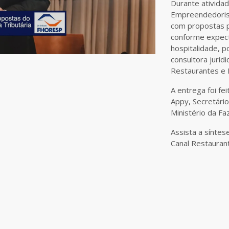
Durante ativida
Empreendedorism
com propostas p
conforme expect
hospitalidade, p
consultora juríd
Restaurantes e 
A entrega foi f
Appy, Secretário
Ministério da Fa
Assista a sínte
Canal Restauran