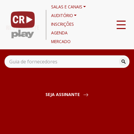
SALAS E CANAIS
AUDITÓRIO
INSCRIÇÕES
AGENDA
MERCADO
Canais
Noticiário
Innovation Day - Evento Aberc e Friboi ofereceu imersão na
cadeia econômica da carne
SEJA ASSINANTE