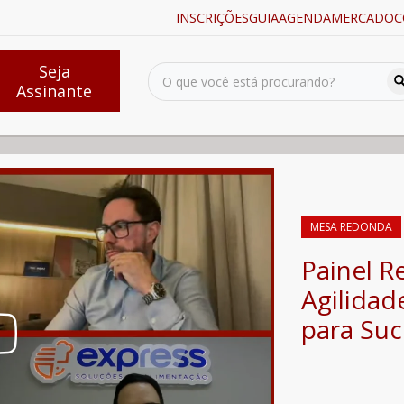
INSCRIÇÕES
GUIA
AGENDA
MERCADO
C
Seja
Assinante
as : Agilidade e Eficiência Operacional para Sucesso do Negócio
MESA REDONDA
Painel Re
Agilidad
para Su