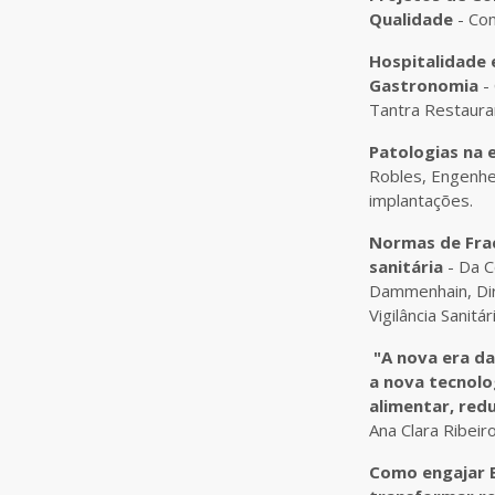
Qualidade
- Com
Hospitalidade 
Gastronomia
-
Tantra Restaura
Patologias na 
Robles, Engenhe
implantações.
Normas de Fra
sanitária
- Da C
Dammenhain, Dire
Vigilância Sanitár
"A nova era da
a nova tecnolo
alimentar, red
Ana Clara Ribeir
Como engajar E