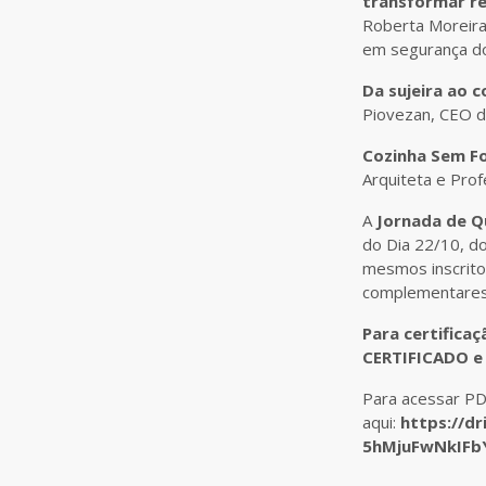
transformar re
Roberta Moreira,
em segurança do
Da sujeira ao 
Piovezan, CEO d
Cozinha Sem Fo
Arquiteta e Pro
A
Jornada de Q
do Dia 22/10, do
mesmos inscrito
complementares
Para certifica
CERTIFICADO e 
Para acessar PD
aqui:
https://dr
5hMjuFwNkIFbY