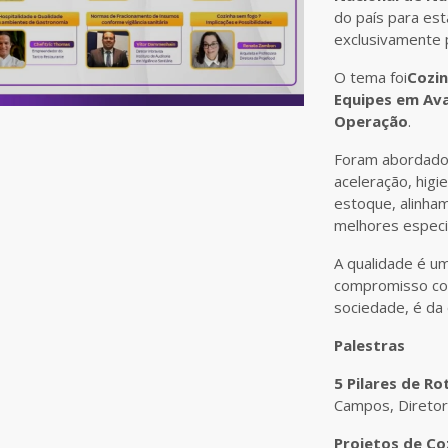
do país para es
exclusivamente p
O tema foi
Cozin
Equipes em Ava
Operação
.
Foram abordados
aceleração, higi
estoque, alinha
melhores especi
A qualidade é u
compromisso com
sociedade, é d
Palestras
5 Pilares de Ro
Campos, Diretora
Projetos de Co