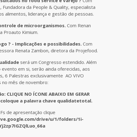
sultados no food service e varejo ?
Com
 Fundadora da People & Quality, especialista
s alimentos, liderança e gestão de pessoas.
controle de microorganismos.
Com Renan
a Proauto Kimium.
go ? - Implicações e possibilidades.
Com
fessora Renata Zambon, diretora da Projefood.
ualidade
será um Congresso estendido. Além
 evento em si, serão ainda oferecidas, aos
s, 6 Palestras exclusivamente AO VIVO
 no mês de novembro:
ção: CLIQUE NO ÍCONE ABAIXO EM GERAR
coloque a palavra chave qualidatetotal.
Fs de apresentação clique
ive.google.com/drive/u/1/folders/1i-
j2zp7IGZQlLuo_66a