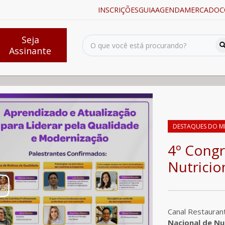
INSCRIÇÕES
GUIA
AGENDA
MERCADO
C
Seja
Assinante
l de Nutricionistas de Restaurantes
DESTAQUES DO M
4º Congr
Nutricio
Canal Restauran
Nacional de Nu