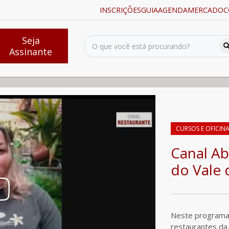
INSCRIÇÕES
GUIA
AGENDA
MERCADO
C
Seja
Assinante
endedores do Vale do Paraíba SP
CURSOS E OFICIN
Canal A
do Vale 
Neste programa
restaurantes da 