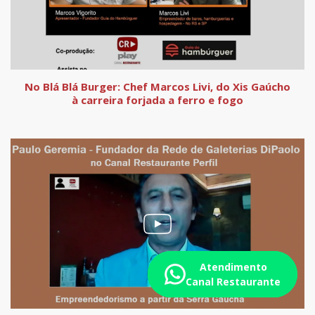
No Blá Blá Burger: Chef Marcos Livi, do Xis Gaúcho
à carreira forjada a ferro e fogo
Atendimento
Canal Restaurante