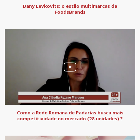
Dany Levkovits: o estilo multimarcas da
FoodsBrands
Como a Rede Romana de Padarias busca mais
competitividade no mercado (28 unidades) ?