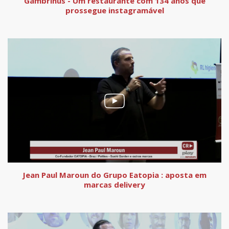
Gambrinus - Um restaurante com 134 anos que
prossegue instagramável
Jean Paul Maroun do Grupo Eatopia : aposta em
marcas delivery